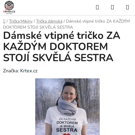
Přejít
Hledat
NÁKUP
na
KOŠÍK
obsah
Domů
/
Trička,Mikiny
/
Trička dámská
/
Dámské vtipné tričko ZA KAŽDÝM
DOKTOREM STOJÍ SKVĚLÁ SESTRA
Dámské vtipné tričko ZA
KAŽDÝM DOKTOREM
STOJÍ SKVĚLÁ SESTRA
Značka:
Krtex.cz