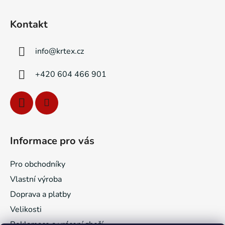
Z
á
Kontakt
p
a
info
@
krtex.cz
t
í
+420 604 466 901
Informace pro vás
Pro obchodníky
Vlastní výroba
Doprava a platby
Velikosti
Reklamace a vrácení zboží