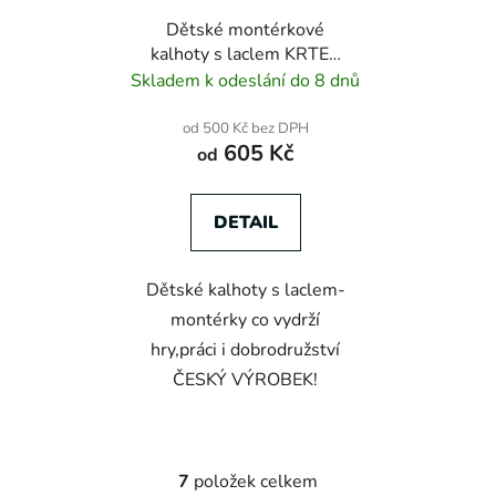
Dětské montérkové
kalhoty s laclem KRTEX
PROFIDUO zeleno-
Skladem k odeslání do 8 dnů
černé
od 500 Kč bez DPH
605 Kč
od
DETAIL
Dětské kalhoty s laclem-
montérky co vydrží
hry,práci i dobrodružství
ČESKÝ VÝROBEK!
7
položek celkem
O