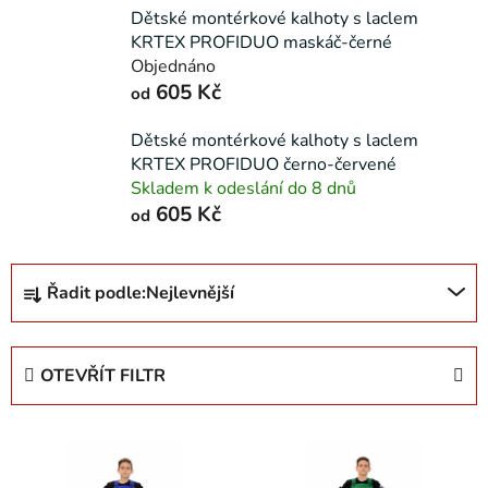
Dětské montérkové kalhoty s laclem
KRTEX PROFIDUO maskáč-černé
Objednáno
605 Kč
od
Dětské montérkové kalhoty s laclem
KRTEX PROFIDUO černo-červené
Skladem k odeslání do 8 dnů
605 Kč
od
Ř
Řadit podle:
Nejlevnější
a
z
e
OTEVŘÍT FILTR
n
í
V
p
ý
r