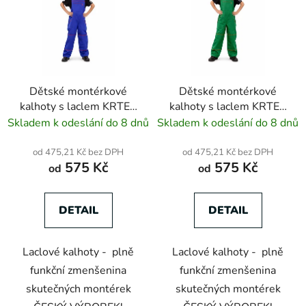
p
o
i
d
s
u
p
k
r
t
Dětské montérkové
Dětské montérkové
o
ů
kalhoty s laclem KRTEX
kalhoty s laclem KRTEX
d
RETRO modré
RETRO zelené
Skladem k odeslání do 8 dnů
Skladem k odeslání do 8 dnů
u
k
od 475,21 Kč bez DPH
od 475,21 Kč bez DPH
t
575 Kč
575 Kč
od
od
ů
DETAIL
DETAIL
Laclové kalhoty - plně
Laclové kalhoty - plně
funkční zmenšenina
funkční zmenšenina
skutečných montérek
skutečných montérek