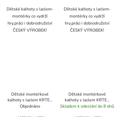
Dětské kalhoty s laclem-
Dětské kalhoty s laclem-
montérky co vydrží
montérky co vydrží
hry,práci i dobrodružství
hry,práci i dobrodružství
ČESKÝ VÝROBEK!
ČESKÝ VÝROBEK!
Dětské montérkové
Dětské montérkové
kalhoty s laclem KRTEX
kalhoty s laclem KRTEX
PROFIDUO maskáč-
PROFIDUO modro-
Objednáno
Skladem k odeslání do 8 dnů
černé
černé