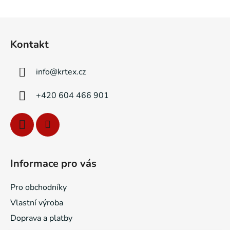
v
l
Z
á
á
d
Kontakt
p
a
a
c
info
@
krtex.cz
t
í
p
í
+420 604 466 901
r
v
k
y
v
ý
Informace pro vás
p
i
Pro obchodníky
s
u
Vlastní výroba
Doprava a platby