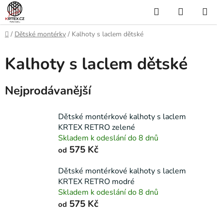
Přejít
Hledat
NÁKUP
na
KOŠÍK
obsah
Domů
/
Dětské montérky
/
Kalhoty s laclem dětské
Kalhoty s laclem dětské
Nejprodávanější
Dětské montérkové kalhoty s laclem
KRTEX RETRO zelené
Skladem k odeslání do 8 dnů
575 Kč
od
Dětské montérkové kalhoty s laclem
KRTEX RETRO modré
Skladem k odeslání do 8 dnů
575 Kč
od