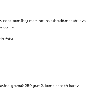
ílny nebo pomáhají mamince na zahradě,montérková
omocníka.
ružství.
avlna, gramáž 250 gr/m2, kombinace tří barev