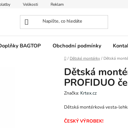
platby
Velikosti
Reklamace a vrácení zboží
Obchodní 
Doplňky BAGTOP
Obchodní podmínky
Konta
Domů
/
Dětské montérky
/
Dětská monté
Dětská monté
PROFIDUO če
Značka:
Krtex.cz
Dětská montérková vesta-lehká
ČESKÝ VÝROBEK!