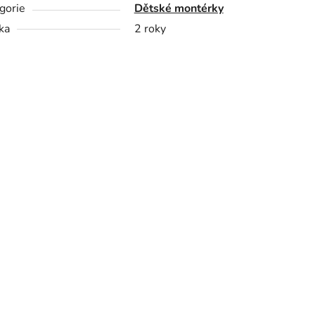
gorie
Dětské montérky
ka
2 roky