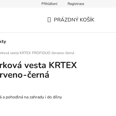
Přihlášení
Registrace
podmínky
Jak nakupovat
Podmínky ochrany osobních údajů
PRÁZDNÝ KOŠÍK
NÁKUPNÍ
KOŠÍK
kty
rková vesta KRTEX PROFIDUO červeno-černá
rková vesta KRTEX
rveno-černá
 a pohodlná na zahradu i do dílny