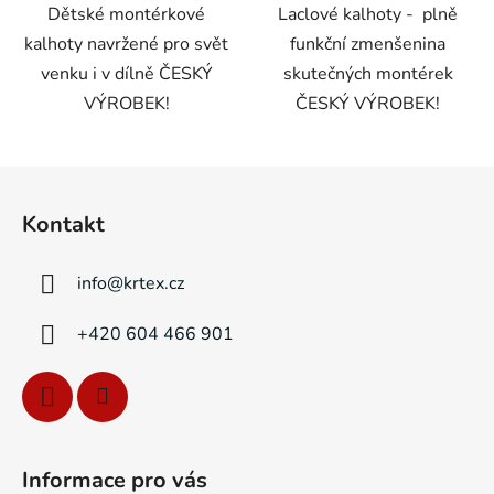
Dětské montérkové
Laclové kalhoty - plně
kalhoty navržené pro svět
funkční zmenšenina
venku i v dílně ČESKÝ
skutečných montérek
VÝROBEK!
ČESKÝ VÝROBEK!
Z
á
Kontakt
p
a
info
@
krtex.cz
t
í
+420 604 466 901
Informace pro vás