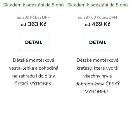
PROFIDUO zeleno-
PROFIDUO červeno
Skladem k odeslání do 8 dnů
Skladem k odeslání do 8 dnů
černá
-černé
od 300 Kč bez DPH
od 387,60 Kč bez DPH
363 Kč
469 Kč
od
od
DETAIL
DETAIL
Dětská montérková
Dětské montérkové
vesta-lehká a pohodlná
kraťasy, které vydrží
na zahradu i do dílny
všechny hry a
ČESKÝ VÝROBEK!
dobrodružství ČESKÝ
VÝROBEK!