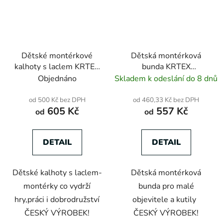
Dětské montérkové
Dětská montérková
kalhoty s laclem KRTEX
bunda KRTEX
PROFIDUO maskáč-
PROFIDUO modro-
Objednáno
Skladem k odeslání do 8 dnů
černé
černá
od 500 Kč bez DPH
od 460,33 Kč bez DPH
605 Kč
557 Kč
od
od
DETAIL
DETAIL
Dětské kalhoty s laclem-
Dětská montérková
montérky co vydrží
bunda pro malé
hry,práci i dobrodružství
objevitele a kutily
ČESKÝ VÝROBEK!
ČESKÝ VÝROBEK!