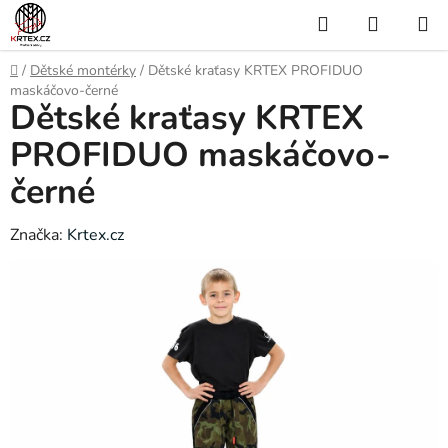
Přejít
Hledat
NÁKUP
na
KOŠÍK
obsah
Domů
/
Dětské montérky
/
Dětské kraťasy KRTEX PROFIDUO
maskáčovo-černé
Dětské kraťasy KRTEX
PROFIDUO maskáčovo-
černé
Značka:
Krtex.cz