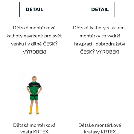
DETAIL
DETAIL
Dětské montérkové
Dětské kalhoty s laclem-
kalhoty navržené pro svět
montérky co vydrží
venku i v dílně ČESKÝ
hry,práci i dobrodružství
VÝROBEK!
ČESKÝ VÝROBEK!
Dětská montérková
Dětské montérkové
vesta KRTEX
kraťasy KRTEX