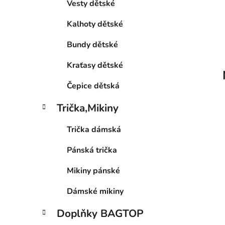
Vesty dětské
p
a
Kalhoty dětské
n
Bundy dětské
e
l
Kraťasy dětské
Čepice dětská
Trička,Mikiny
Trička dámská
Pánská trička
Mikiny pánské
Dámské mikiny
Doplňky BAGTOP