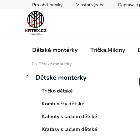
Přejít
Pro obchodníky
Vlastní výroba
Doprava a 
na
obsah
Dětské montérky
Trička,Mikiny
Domů
/
Dětské montérky
P
K
Přeskočit
Dětské montérky
a
kategorie
o
t
s
Tričko dětské
e
t
g
Kombinézy dětské
r
o
a
r
Kalhoty s laclem dětské
i
n
e
n
Kraťasy s laclem dětské
í