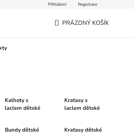
Přihlášení
Registrace
podmínky
Jak nakupovat
Podmínky ochrany osobních údajů
PRÁZDNÝ KOŠÍK
NÁKUPNÍ
KOŠÍK
kty
Kalhoty s
Kraťasy s
laclem dětské
laclem dětské
Bundy dětské
Kraťasy dětské