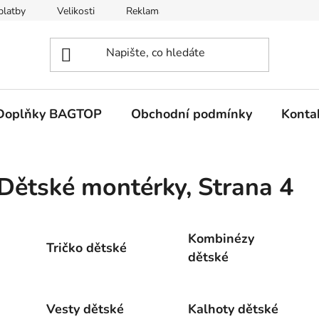
platby
Velikosti
Reklamace a vrácení zboží
Obchodní 
Doplňky BAGTOP
Obchodní podmínky
Konta
Dětské montérky
, Strana 4
Kombinézy
Tričko dětské
dětské
Vesty dětské
Kalhoty dětské