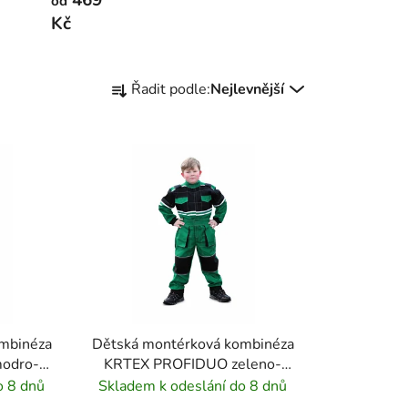
od
Kč
Ř
Řadit podle:
Nejlevnější
a
z
e
n
í
p
r
o
d
u
k
mbinéza
Dětská montérková kombinéza
t
odro-
KRTEX PROFIDUO zeleno-
ů
černá
o 8 dnů
Skladem k odeslání do 8 dnů