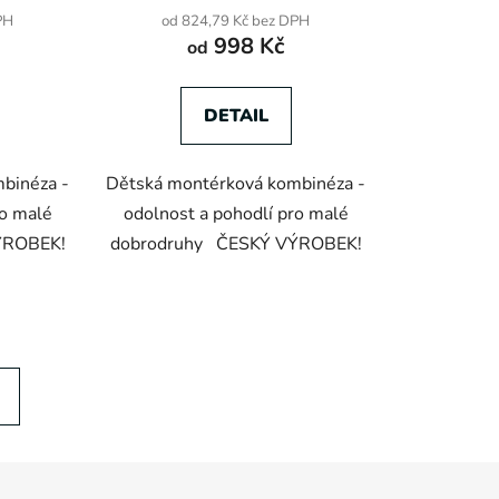
PH
od 824,79 Kč bez DPH
998 Kč
od
DETAIL
binéza -
Dětská montérková kombinéza -
ro malé
odolnost a pohodlí pro malé
ÝROBEK!
dobrodruhy ČESKÝ VÝROBEK!