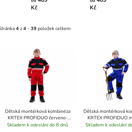
od
od
Kč
Kč
Stránka
4
z
4
-
39
položek celkem
V
ý
p
s
p
r
o
d
Dětská montérková kombinéza
Dětská montérková ko
u
KRTEX PROFIDUO červeno-
KRTEX PROFIDUO m
k
černá
černá
Skladem k odeslání do 8 dnů
Skladem k odeslání d
t