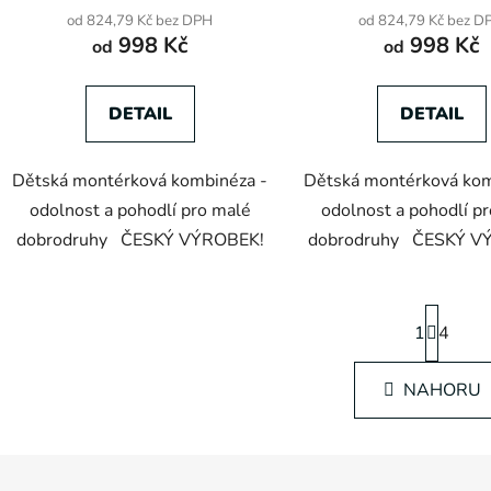
ů
od 824,79 Kč bez DPH
od 824,79 Kč bez D
998 Kč
998 Kč
od
od
DETAIL
DETAIL
Dětská montérková kombinéza -
Dětská montérková kom
odolnost a pohodlí pro malé
odolnost a pohodlí p
dobrodruhy ČESKÝ VÝROBEK!
dobrodruhy ČESKÝ V
S
1
t
4
r
O
á
NAHORU
v
n
k
l
o
á
v
d
á