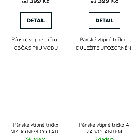
399 Kč
399 Kč
od
od
DETAIL
DETAIL
Pánské vtipné tričko -
Pánské vtipné tričko -
OBČAS PIJU VODU
DŮLEŽITÉ UPOZORNĚNÍ
Pánské vtipné tričko
Pánské vtipné tričko A
NIKDO NEVÍ CO TADY
ZA VOLANTEM
DĚLÁM
Skladem
Skladem