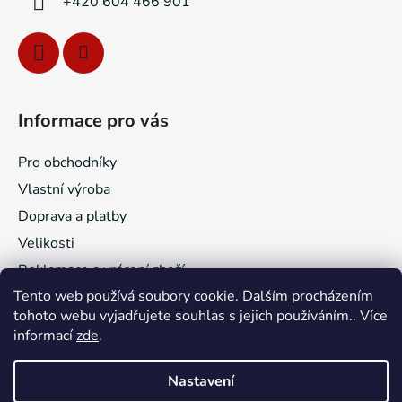
+420 604 466 901
Informace pro vás
Pro obchodníky
Vlastní výroba
Doprava a platby
Velikosti
Reklamace a vrácení zboží
Tento web používá soubory cookie. Dalším procházením
Obchodní podmínky
tohoto webu vyjadřujete souhlas s jejich používáním.. Více
Jak nakupovat
informací
zde
.
Podmínky ochrany osobních údajů
Nastavení