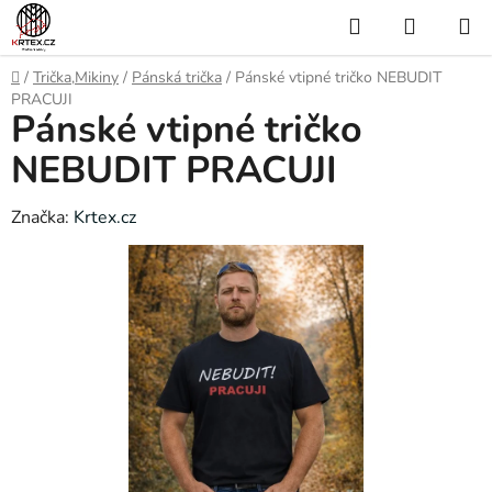
Přejít
Hledat
NÁKUP
na
KOŠÍK
obsah
Domů
/
Trička,Mikiny
/
Pánská trička
/
Pánské vtipné tričko NEBUDIT
PRACUJI
Pánské vtipné tričko
NEBUDIT PRACUJI
Značka:
Krtex.cz