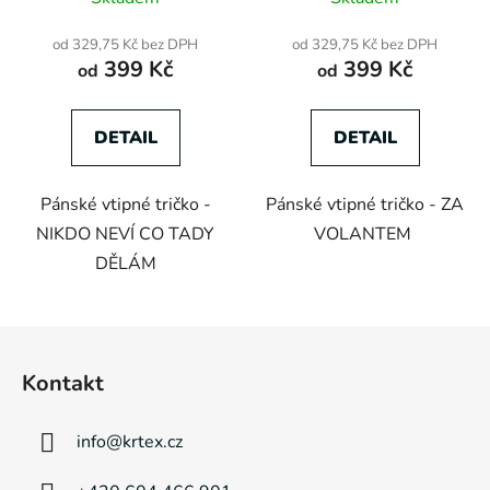
od 329,75 Kč bez DPH
od 329,75 Kč bez DPH
399 Kč
399 Kč
od
od
DETAIL
DETAIL
Pánské vtipné tričko -
Pánské vtipné tričko - ZA
NIKDO NEVÍ CO TADY
VOLANTEM
DĚLÁM
Z
á
Kontakt
p
a
info
@
krtex.cz
t
í