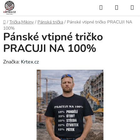
Přejít
Hledat
NÁKUP
na
KOŠÍK
obsah
Domů
/
Trička,Mikiny
/
Pánská trička
/
Pánské vtipné tričko PRACUJI NA
100%
Pánské vtipné tričko
PRACUJI NA 100%
Značka:
Krtex.cz