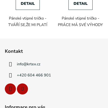
DETAIL
DETAIL
Pánské vtipné tričko -
Pánské vtipné tričko -
TVÁŘÍ SE,ŽE MI PLATÍ
PRÁCE MÁ SVÉ VÝHODY
Z
á
Kontakt
p
a
info
@
krtex.cz
t
í
+420 604 466 901
Informace pro vás