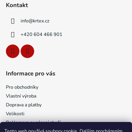
á
Kontakt
p
a
info
@
krtex.cz
t
í
+420 604 466 901
Informace pro vás
Pro obchodníky
Vlastní výroba
Doprava a platby
Velikosti
Reklamace a vrácení zboží
Tento web používá soubory cookie. Dalším procházením
Obchodní podmínky