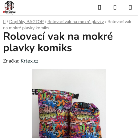
Přejít
Hledat
NÁKUP
na
KOŠÍK
obsah
Domů
/
Doplňky BAGTOP
/
Rolovací vak na mokré plavky
/
Rolovací vak
na mokré plavky komiks
Rolovací vak na mokré
plavky komiks
Značka:
Krtex.cz