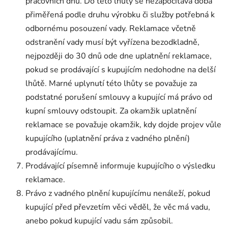
pracovních dnů. Do této lhůty se nezapočítává doba
přiměřená podle druhu výrobku či služby potřebná k
odbornému posouzení vady. Reklamace včetně
odstranění vady musí být vyřízena bezodkladně,
nejpozději do 30 dnů ode dne uplatnění reklamace,
pokud se prodávající s kupujícím nedohodne na delší
lhůtě. Marné uplynutí této lhůty se považuje za
podstatné porušení smlouvy a kupující má právo od
kupní smlouvy odstoupit. Za okamžik uplatnění
reklamace se považuje okamžik, kdy dojde projev vůle
kupujícího (uplatnění práva z vadného plnění)
prodávajícímu.
Prodávající písemně informuje kupujícího o výsledku
reklamace.
Právo z vadného plnění kupujícímu nenáleží, pokud
kupující před převzetím věci věděl, že věc má vadu,
anebo pokud kupující vadu sám způsobil.