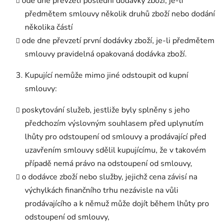
ode dne převzetí poslední dodávky zboží, je-li
předmětem smlouvy několik druhů zboží nebo dodání
několika částí
ode dne převzetí první dodávky zboží, je-li předmětem
smlouvy pravidelná opakovaná dodávka zboží.
Kupující nemůže mimo jiné odstoupit od kupní
smlouvy:
poskytování služeb, jestliže byly splněny s jeho
předchozím výslovným souhlasem před uplynutím
lhůty pro odstoupení od smlouvy a prodávající před
uzavřením smlouvy sdělil kupujícímu, že v takovém
případě nemá právo na odstoupení od smlouvy,
o dodávce zboží nebo služby, jejichž cena závisí na
výchylkách finančního trhu nezávisle na vůli
prodávajícího a k němuž může dojít během lhůty pro
odstoupení od smlouvy,