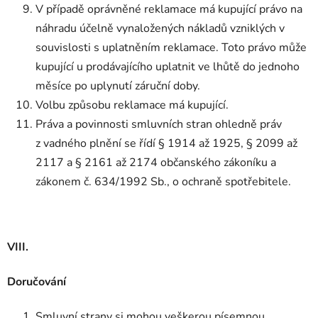
V případě oprávněné reklamace má kupující právo na
náhradu účelně vynaložených nákladů vzniklých v
souvislosti s uplatněním reklamace. Toto právo může
kupující u prodávajícího uplatnit ve lhůtě do jednoho
měsíce po uplynutí záruční doby.
Volbu způsobu reklamace má kupující.
Práva a povinnosti smluvních stran ohledně práv
z vadného plnění se řídí § 1914 až 1925, § 2099 až
2117 a § 2161 až 2174 občanského zákoníku a
zákonem č. 634/1992 Sb., o ochraně spotřebitele.
VIII.
Doručování
Smluvní strany si mohou veškerou písemnou