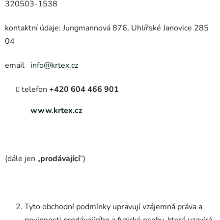
320503-1538
kontaktní údaje: Jungmannová 876, Uhlířské Janovice 285
04
email
info@krtex.cz
telefon
+420 604 466 901
www.krtex.cz
(dále jen „
prodávající
“)
Tyto obchodní podmínky upravují vzájemná práva a
povinnosti prodávajícího a fyzické osoby, která uzavírá