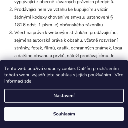
vyplývající z obecně závazných právních předpisů.
Prodávající není ve vztahu ke kupujícímu vázán
žádnými kodexy chování ve smyslu ustanovení §
1826 odst. 1 písm. e) občanského zákoníku.
Všechna práva k webovým stránkám prodávajícího,
zejména autorská práva k obsahu, včetně rozvržení
stránky, fotek, filmů, grafik, ochranných známek, loga
a dalšího obsahu a prvků, náleží prodávajícímu. Je
zakázáno kopírovat, upravovat nebo jinak používat
Tento web používá soubory cookie. Dalším procházením
webové stránky nebo jejich část bez souhlasu
tohoto webu vyjadřujete souhlas s jejich používáním.. Více
prodávajícího.
informací
zde
.
Prodávající nenese odpovědnost za chyby vzniklé v
důsledku zásahů třetích osob do internetového
Nastavení
obchodu nebo v důsledku jeho užití v rozporu s jeho
určením. Kupující nesmí při využívání internetového
Souhlasím
obchodu používat postupy, které by mohly mít
negativní vliv na jeho provoz a nesmí vykonávat