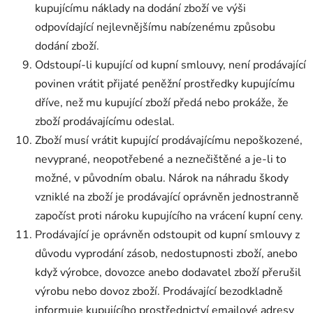
kupujícímu náklady na dodání zboží ve výši
odpovídající nejlevnějšímu nabízenému způsobu
dodání zboží.
Odstoupí-li kupující od kupní smlouvy, není prodávající
povinen vrátit přijaté peněžní prostředky kupujícímu
dříve, než mu kupující zboží předá nebo prokáže, že
zboží prodávajícímu odeslal.
Zboží musí vrátit kupující prodávajícímu nepoškozené,
nevyprané, neopotřebené a neznečištěné a je-li to
možné, v původním obalu. Nárok na náhradu škody
vzniklé na zboží je prodávající oprávněn jednostranně
započíst proti nároku kupujícího na vrácení kupní ceny.
Prodávající je oprávněn odstoupit od kupní smlouvy z
důvodu vyprodání zásob, nedostupnosti zboží, anebo
když výrobce, dovozce anebo dodavatel zboží přerušil
výrobu nebo dovoz zboží. Prodávající bezodkladně
informuje kupujícího prostřednictví emailové adresy