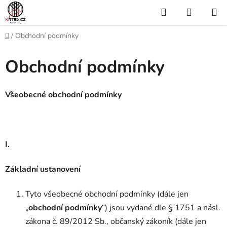
Přejít
Hledat
NÁKUP
na
KOŠÍK
obsah
Domů
/
Obchodní podmínky
Obchodní podmínky
Všeobecné obchodní podmínky
I.
Základní ustanovení
Tyto všeobecné obchodní podmínky (dále jen
„
obchodní podmínky
“) jsou vydané dle § 1751 a násl.
zákona č. 89/2012 Sb., občanský zákoník (dále jen