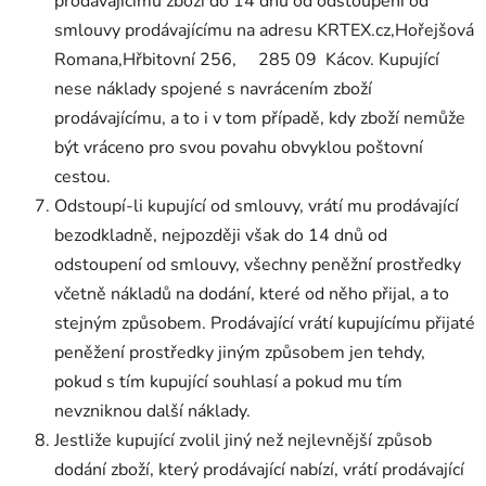
prodávajícímu zboží do 14 dnů od odstoupení od
smlouvy prodávajícímu na adresu KRTEX.cz,Hořejšová
Romana,Hřbitovní 256, 285 09 Kácov. Kupující
nese náklady spojené s navrácením zboží
prodávajícímu, a to i v tom případě, kdy zboží nemůže
být vráceno pro svou povahu obvyklou poštovní
cestou.
Odstoupí-li kupující od smlouvy, vrátí mu prodávající
bezodkladně, nejpozději však do 14 dnů od
odstoupení od smlouvy, všechny peněžní prostředky
včetně nákladů na dodání, které od něho přijal, a to
stejným způsobem. Prodávající vrátí kupujícímu přijaté
peněžení prostředky jiným způsobem jen tehdy,
pokud s tím kupující souhlasí a pokud mu tím
nevzniknou další náklady.
Jestliže kupující zvolil jiný než nejlevnější způsob
dodání zboží, který prodávající nabízí, vrátí prodávající